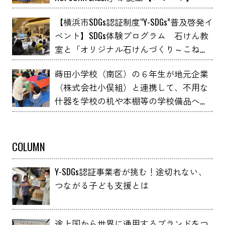
【横浜市SDGs認証制度“Y-SDGs”普及啓発イ
ベント】SDGs体験プログラム 石けん教
室と「オリジナル石けんづくり～こねこ
ね石けん～」 YOXO FESTIVALに出展
蒔田小学校（南区）の６年生が地元企業
（株式会社小俣組）と連携して、不用な
什器を学校の机や本棚等の学校備品へア
ップサイクルしました！
COLUMN
Y-SDGs認証事業者が挑む！途切れない、
つながる子ども支援とは
途上国から世界に通用するブランドをつ