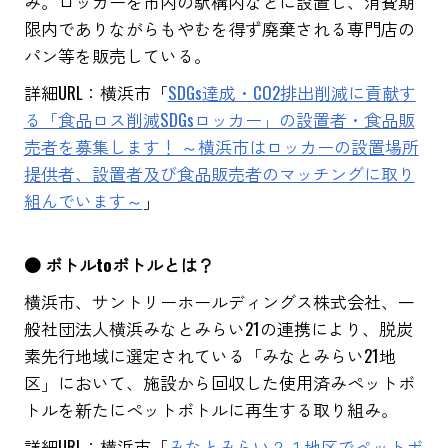
み。ロッカーを市内の駅構内などに設置し、消費期
限内でありながらもやむを得ず廃棄される専門店の
パン等を販売している。
詳細URL：横浜市「
SDGs達成・CO2排出削減に貢献す
る「食品ロス削減SDGsロッカー」の設置者・食品販
売者を募集します！ ～横浜市はロッカーの設置場所
提供者、設置者及び食品販売者のマッチングに取り
組んでいます～
」
● ボトルtoボトルとは？
横浜市、サントリーホールディングス株式会社、一
般社団法人横浜みなとみらい21の連携により、脱炭
素先行地域に選定されている「みなとみらい21地
区」において、施設から回収した使用済みペットボ
トルを新たにペットボトルに再生する取り組み。
詳細URL：横浜市「
みなとみらい２１地区でペットボ