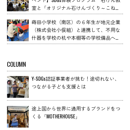
室と「オリジナル石けんづくり～こねこ
ね石けん～」 YOXO FESTIVALに出展
蒔田小学校（南区）の６年生が地元企業
（株式会社小俣組）と連携して、不用な
什器を学校の机や本棚等の学校備品へア
ップサイクルしました！
COLUMN
Y-SDGs認証事業者が挑む！途切れない、
つながる子ども支援とは
途上国から世界に通用するブランドをつ
くる「MOTHERHOUSE」