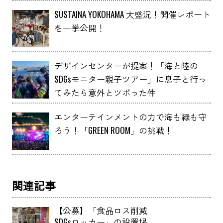
SUSTAINA YOKOHAMA 大盛況！開催レポート
を一挙公開！
デザインセンターが提案！「海と陸の
SDGsモニター親子ツアー」に息子と行っ
てみたら意外とツボった件
エンターテインメントの力で海も緑も守
ろう！「GREEN ROOM」の挑戦！
関連記事
【公募】「食品ロス削減
SDGsロッカー」の設置場