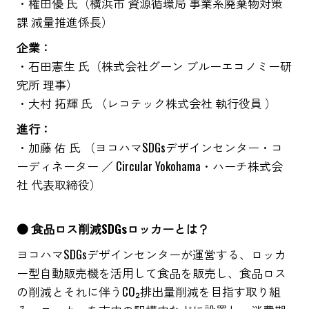
・権田優 氏（横浜市 資源循環局 事業系廃棄物対策
課 減量推進係長）
企業：
・石田憲生 氏（株式会社グーン ブルーエコノミー研
究所 理事）
・大村 拓輝 氏 （レコテック株式会社 執行役員 ）
進行：
・加藤 佑 氏 （ヨコハマSDGsデザインセンター・コ
ーディネーター ／ Circular Yokohama・ハーチ株式会
社 代表取締役）
● 食品ロス削減SDGsロッカーとは？
ヨコハマSDGsデザインセンターが運営する、ロッカ
ー型自動販売機を活用して食品を販売し、食品ロス
の削減とそれに伴うCO₂排出量削減を目指す取り組