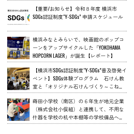
【重要/お知らせ】令和８年度 横浜市
SDGs認証制度“Y-SDGs” 申請スケジュール
横浜みなとみらいで、映画館のポップコ
ーンをアップサイクルした「YOKOHAMA
HOPCORN LAGER」が誕生【レポート】
【横浜市SDGs認証制度“Y-SDGs”普及啓発イ
ベント】SDGs体験プログラム 石けん教
室と「オリジナル石けんづくり～こねこ
ね石けん～」 YOXO FESTIVALに出展
蒔田小学校（南区）の６年生が地元企業
（株式会社小俣組）と連携して、不用な
什器を学校の机や本棚等の学校備品へア
ップサイクルしました！