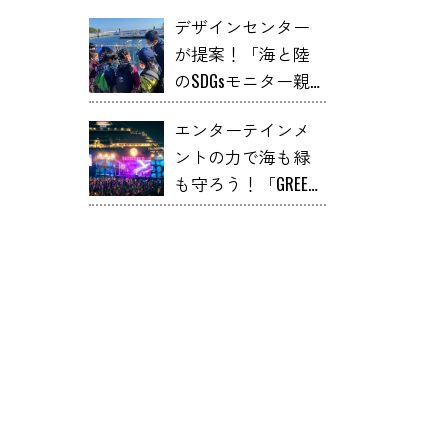
デザインセンター
が提案！「海と陸
のSDGsモニター親
子ツアー」に息子
エンターテインメ
と行ってみたら意
ントの力で海も緑
外とツボった件
も守ろう！「GREEN
ROOM」の挑戦！