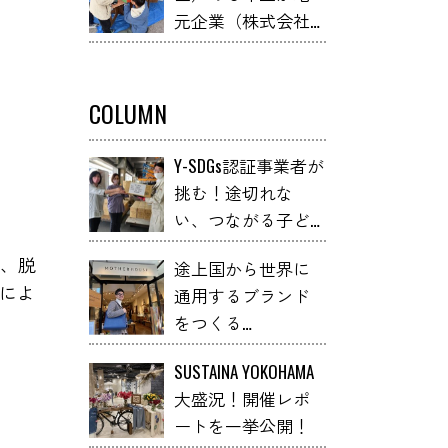
元企業（株式会社
くり～こねこね石
小俣組）と連携し
けん～」 YOXO
て、不用な什器を
FESTIVALに出展
学校の机や本棚等
COLUMN
の学校備品へアッ
プサイクルしまし
Y-SDGs認証事業者が
た！
挑む！途切れな
い、つながる子ど
も支援とは
、脱
途上国から世界に
）によ
通用するブランド
をつくる
「MOTHERHOUSE」
SUSTAINA YOKOHAMA
大盛況！開催レポ
ートを一挙公開！