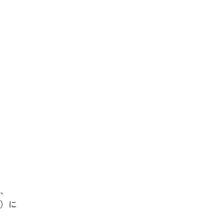
、
員）に