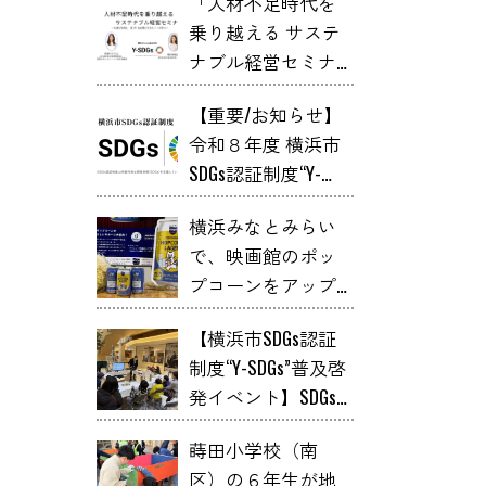
「人材不足時代を
乗り越える サステ
ナブル経営セミナ
ー」開催
【重要/お知らせ】
令和８年度 横浜市
SDGs認証制度“Y-
SDGs” 申請スケジュ
横浜みなとみらい
ール
で、映画館のポッ
プコーンをアップ
サイクルした
【横浜市SDGs認証
「YOKOHAMA
制度“Y-SDGs”普及啓
HOPCORN LAGER」が
発イベント】SDGs
誕生【レポート】
体験プログラム
蒔田小学校（南
石けん教室と「オ
区）の６年生が地
リジナル石けんづ