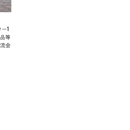
ー1
品等
流会