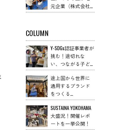
元企業（株式会社
くり～こねこね石
小俣組）と連携し
けん～」 YOXO
て、不用な什器を
FESTIVALに出展
学校の机や本棚等
COLUMN
の学校備品へアッ
プサイクルしまし
Y-SDGs認証事業者が
た！
挑む！途切れな
い、つながる子ど
も支援とは
ま
途上国から世界に
通用するブランド
をつくる
「MOTHERHOUSE」
SUSTAINA YOKOHAMA
大盛況！開催レポ
ートを一挙公開！