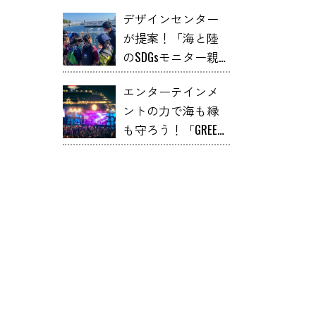
デザインセンター
が提案！「海と陸
のSDGsモニター親
子ツアー」に息子
エンターテインメ
と行ってみたら意
ントの力で海も緑
外とツボった件
も守ろう！「GREEN
ROOM」の挑戦！