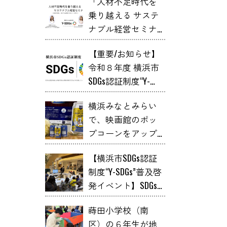
「人材不足時代を
乗り越える サステ
ナブル経営セミナ
ー」開催
【重要/お知らせ】
令和８年度 横浜市
SDGs認証制度“Y-
SDGs” 申請スケジュ
横浜みなとみらい
ール
で、映画館のポッ
プコーンをアップ
サイクルした
【横浜市SDGs認証
「YOKOHAMA
制度“Y-SDGs”普及啓
HOPCORN LAGER」が
発イベント】SDGs
誕生【レポート】
体験プログラム
蒔田小学校（南
石けん教室と「オ
区）の６年生が地
リジナル石けんづ