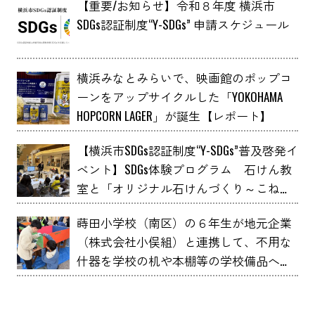
【重要/お知らせ】令和８年度 横浜市
SDGs認証制度“Y-SDGs” 申請スケジュール
横浜みなとみらいで、映画館のポップコ
ーンをアップサイクルした「YOKOHAMA
HOPCORN LAGER」が誕生【レポート】
【横浜市SDGs認証制度“Y-SDGs”普及啓発イ
ベント】SDGs体験プログラム 石けん教
室と「オリジナル石けんづくり～こねこ
ね石けん～」 YOXO FESTIVALに出展
蒔田小学校（南区）の６年生が地元企業
（株式会社小俣組）と連携して、不用な
什器を学校の机や本棚等の学校備品へア
ップサイクルしました！