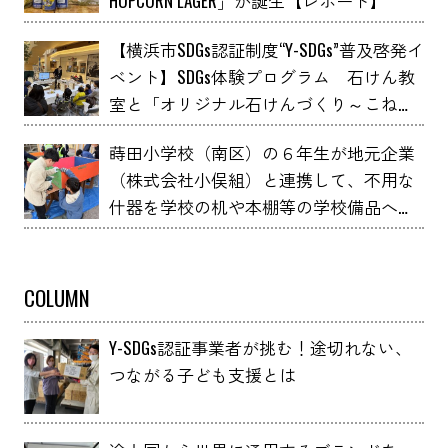
HOPCORN LAGER」が誕生【レポート】
【横浜市SDGs認証制度“Y-SDGs”普及啓発イ
ベント】SDGs体験プログラム 石けん教
室と「オリジナル石けんづくり～こねこ
ね石けん～」 YOXO FESTIVALに出展
蒔田小学校（南区）の６年生が地元企業
（株式会社小俣組）と連携して、不用な
什器を学校の机や本棚等の学校備品へア
ップサイクルしました！
COLUMN
Y-SDGs認証事業者が挑む！途切れない、
つながる子ども支援とは