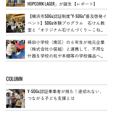
HOPCORN LAGER」が誕生【レポート】
【横浜市SDGs認証制度“Y-SDGs”普及啓発イ
ベント】SDGs体験プログラム 石けん教
室と「オリジナル石けんづくり～こねこ
ね石けん～」 YOXO FESTIVALに出展
蒔田小学校（南区）の６年生が地元企業
（株式会社小俣組）と連携して、不用な
什器を学校の机や本棚等の学校備品へア
ップサイクルしました！
COLUMN
Y-SDGs認証事業者が挑む！途切れない、
つながる子ども支援とは