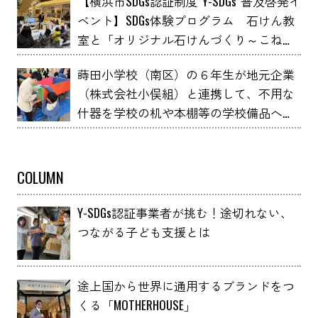
【横浜市SDGs認証制度“Y-SDGs”普及啓発イ
ベント】SDGs体験プログラム 石けん教
室と「オリジナル石けんづくり～こねこ
ね石けん～」 YOXO FESTIVALに出展
蒔田小学校（南区）の６年生が地元企業
（株式会社小俣組）と連携して、不用な
什器を学校の机や本棚等の学校備品へア
ップサイクルしました！
COLUMN
Y-SDGs認証事業者が挑む！途切れない、
つながる子ども支援とは
途上国から世界に通用するブランドをつ
くる「MOTHERHOUSE」