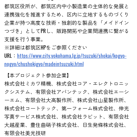
都筑区役所が、都筑区内中小製造業の主体的な発展と
連携強化を推進するため、区内に立地するものづくり
企業が持つ高度な技術・独創的な製品を「メイドイン
つづき」としてPRし、販路開拓や企業間連携に繋がる
支援を行う事業。
※詳細は都筑区HPをご参照ください
URL：
https://www.city.yokohama.lg.jp/tsuzuki/shokai/kogyo-
nogyo/chushokigyo/madeintsuzuki.html
【本プロジェクト参加企業】
株式会社ミカワ精機、株式会社コア・エレクトロニッ
クシステム、有限会社アバンテック、株式会社エーシ
ーエム、有限会社大高製作所、株式会社山星製作所、
株式会社コートテック、第一フォーム株式会社、伸光
写真サービス株式会社、株式会社ラビット、有限会社
大越産業、豊住曲硝子株式会社、日生発條株式会社、
有限会社美光技研