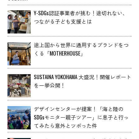
Y-SDGs認証事業者が挑む！途切れない、
つながる子ども支援とは
途上国から世界に通用するブランドをつ
くる「MOTHERHOUSE」
SUSTAINA YOKOHAMA 大盛況！開催レポート
を一挙公開！
デザインセンターが提案！「海と陸の
SDGsモニター親子ツアー」に息子と行っ
てみたら意外とツボった件