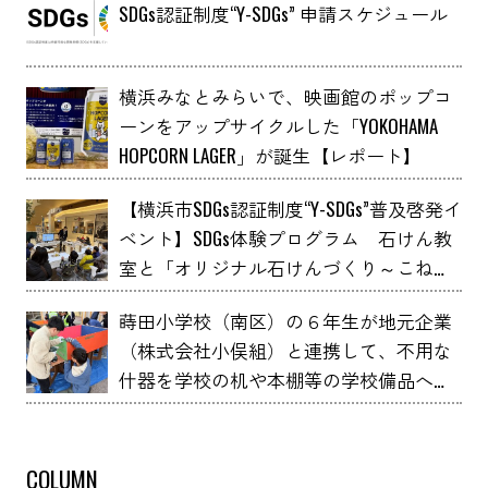
SDGs認証制度“Y-SDGs” 申請スケジュール
横浜みなとみらいで、映画館のポップコ
ーンをアップサイクルした「YOKOHAMA
HOPCORN LAGER」が誕生【レポート】
【横浜市SDGs認証制度“Y-SDGs”普及啓発イ
ベント】SDGs体験プログラム 石けん教
室と「オリジナル石けんづくり～こねこ
ね石けん～」 YOXO FESTIVALに出展
蒔田小学校（南区）の６年生が地元企業
（株式会社小俣組）と連携して、不用な
什器を学校の机や本棚等の学校備品へア
ップサイクルしました！
COLUMN