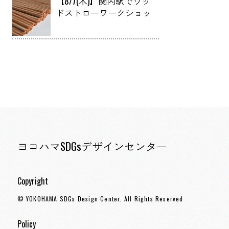
【8/7(木)】関内駅でウッ
エコノミー会議2025実施
ドストローワークショッ
報告 in YOXO FES
プを開催します
ヨコハマSDGsデザインセンター
Copyright
© YOKOHAMA SDGs Design Center. All Rights Reserved
Policy