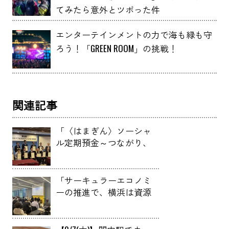
てみたら意外とツボった件
エンターテインメントの力で海も緑も守
ろう！「GREEN ROOM」の挑戦！
関連記事
「〈はまぎん〉ソーシャ
ル定期預金～つながり、
つむぐ～」が第10回
（2024年）サステナブル
ファイナンス大賞」で地
「サーキュラーエコノミ
域金融賞受賞！
ーの推進で、横浜は資源
を『消費する都市』から
『供給する都市』へ」み
なとみらいサーキュラー