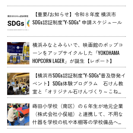
【重要/お知らせ】令和８年度 横浜市
SDGs認証制度“Y-SDGs” 申請スケジュール
横浜みなとみらいで、映画館のポップコ
ーンをアップサイクルした「YOKOHAMA
HOPCORN LAGER」が誕生【レポート】
【横浜市SDGs認証制度“Y-SDGs”普及啓発イ
ベント】SDGs体験プログラム 石けん教
室と「オリジナル石けんづくり～こねこ
ね石けん～」 YOXO FESTIVALに出展
蒔田小学校（南区）の６年生が地元企業
（株式会社小俣組）と連携して、不用な
什器を学校の机や本棚等の学校備品へア
ップサイクルしました！