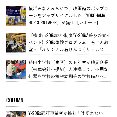
横浜みなとみらいで、映画館のポップコ
ーンをアップサイクルした「YOKOHAMA
HOPCORN LAGER」が誕生【レポート】
【横浜市SDGs認証制度“Y-SDGs”普及啓発イ
ベント】SDGs体験プログラム 石けん教
室と「オリジナル石けんづくり～こねこ
ね石けん～」 YOXO FESTIVALに出展
蒔田小学校（南区）の６年生が地元企業
（株式会社小俣組）と連携して、不用な
什器を学校の机や本棚等の学校備品へア
ップサイクルしました！
COLUMN
Y-SDGs認証事業者が挑む！途切れない、