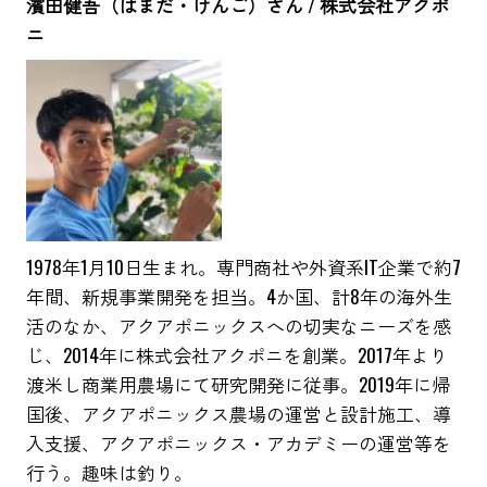
濱田健吾（はまだ・けんご）さん / 株式会社アクポ
ニ
1978年1月10日生まれ。専門商社や外資系IT企業で約7
年間、新規事業開発を担当。4か国、計8年の海外生
活のなか、アクアポニックスへの切実なニーズを感
じ、2014年に株式会社アクポニを創業。2017年より
渡米し商業用農場にて研究開発に従事。2019年に帰
国後、アクアポニックス農場の運営と設計施工、導
入支援、アクアポニックス・アカデミーの運営等を
行う。趣味は釣り。