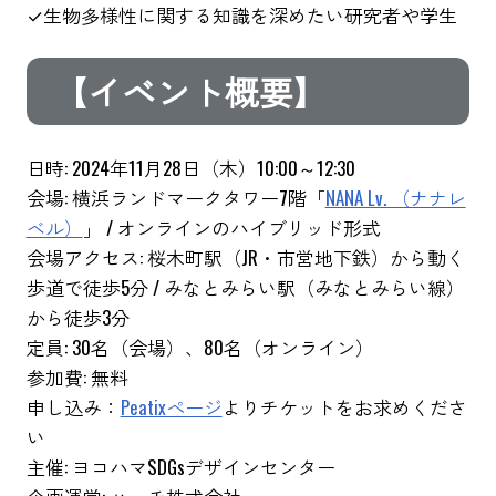
✓生物多様性に関する知識を深めたい研究者や学生
【イベント概要】
日時: 2024年11月28日（木）10:00～12:30
会場: 横浜ランドマークタワー7階「
NANA Lv. （ナナレ
ベル）
」 / オンラインのハイブリッド形式
会場アクセス: 桜木町駅（JR・市営地下鉄）から動く
歩道で徒歩5分 / みなとみらい駅（みなとみらい線）
から徒歩3分
定員: 30名（会場）、80名（オンライン）
参加費: 無料
申し込み：
Peatixページ
よりチケットをお求めくださ
い
主催: ヨコハマSDGsデザインセンター