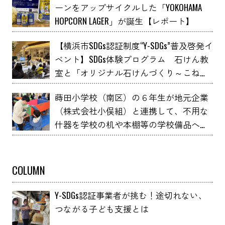
ーンをアップサイクルした「YOKOHAMA
HOPCORN LAGER」が誕生【レポート】
【横浜市SDGs認証制度“Y-SDGs”普及啓発イ
ベント】SDGs体験プログラム 石けん教
室と「オリジナル石けんづくり～こねこ
ね石けん～」 YOXO FESTIVALに出展
蒔田小学校（南区）の６年生が地元企業
（株式会社小俣組）と連携して、不用な
什器を学校の机や本棚等の学校備品へア
ップサイクルしました！
COLUMN
Y-SDGs認証事業者が挑む！途切れない、
つながる子ども支援とは