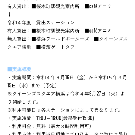
有人貸出：■桜木町駅観光案内所 ■caféアニミ
↓
令和４年度 貸出ステーション
有人貸出：■桜木町駅観光案内所 ■caféアニミ
無人貸出：■横浜ワールドポーターズ ■クイーンズス
クエア横浜 ■横濱ゲートタワー
■実施概要
・実施期間：令和４年９月16日（金）から令和５年３月
15日（水）まで（予定）
※クイーンズスクエア横浜は令和４年9月27日（火）よ
り開始します。
※利用可能日は各ステーションによって異なります。
・実施時間：11:00～16:00(最終受付15:30)
・利用料金：無料（最大３時間利用可）
・利用方法：利用当日現地にて申込み ※台数には限り