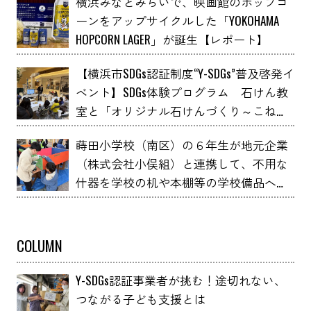
横浜みなとみらいで、映画館のポップコ
ーンをアップサイクルした「YOKOHAMA
HOPCORN LAGER」が誕生【レポート】
【横浜市SDGs認証制度“Y-SDGs”普及啓発イ
ベント】SDGs体験プログラム 石けん教
室と「オリジナル石けんづくり～こねこ
ね石けん～」 YOXO FESTIVALに出展
蒔田小学校（南区）の６年生が地元企業
（株式会社小俣組）と連携して、不用な
什器を学校の机や本棚等の学校備品へア
ップサイクルしました！
COLUMN
Y-SDGs認証事業者が挑む！途切れない、
つながる子ども支援とは