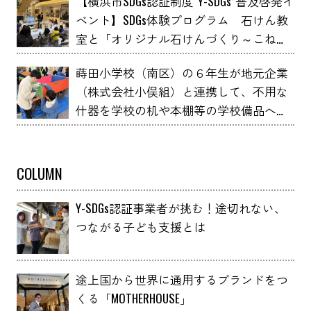
【横浜市SDGs認証制度“Y-SDGs”普及啓発イ
ベント】SDGs体験プログラム 石けん教
室と「オリジナル石けんづくり～こねこ
ね石けん～」 YOXO FESTIVALに出展
蒔田小学校（南区）の６年生が地元企業
（株式会社小俣組）と連携して、不用な
什器を学校の机や本棚等の学校備品へア
ップサイクルしました！
COLUMN
Y-SDGs認証事業者が挑む！途切れない、
つながる子ども支援とは
途上国から世界に通用するブランドをつ
くる「MOTHERHOUSE」